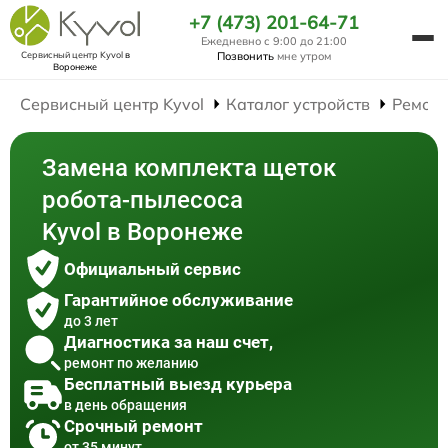
+7 (473) 201-64-71
Ежедневно с 9:00 до 21:00
Сервисный центр Kyvol
в
Позвонить
мне утром
Воронеже
Сервисный центр Kyvol
Каталог устройств
Ремонт
Замена комплекта щеток
робота-пылесоса
Kyvol в Воронеже
Официальный сервис
Гарантийное обслуживание
до 3 лет
Диагностика за наш счет,
ремонт по желанию
Бесплатный выезд курьера
в день обращения
Срочный ремонт
от 35 минут