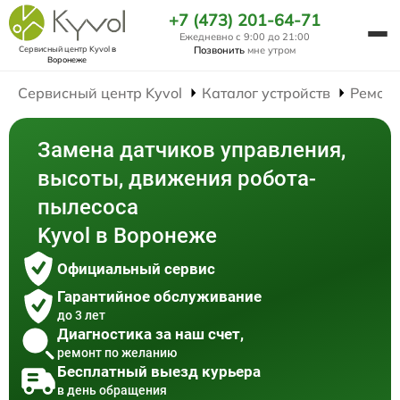
+7 (473) 201-64-71
Ежедневно с 9:00 до 21:00
Сервисный центр Kyvol
в
Позвонить
мне утром
Воронеже
Сервисный центр Kyvol
Каталог устройств
Ремонт
Замена датчиков управления,
высоты, движения робота-
пылесоса
Kyvol в Воронеже
Официальный сервис
Гарантийное обслуживание
до 3 лет
Диагностика за наш счет,
ремонт по желанию
Бесплатный выезд курьера
в день обращения