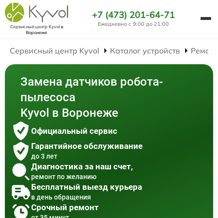
+7 (473) 201-64-71
Ежедневно с 9:00 до 21:00
Сервисный центр Kyvol
в
Воронеже
Сервисный центр Kyvol
Каталог устройств
Ремонт
Замена датчиков робота-
пылесоса
Kyvol в Воронеже
Официальный сервис
Гарантийное обслуживание
до 3 лет
Диагностика за наш счет,
ремонт по желанию
Бесплатный выезд курьера
в день обращения
Срочный ремонт
от 35 минут