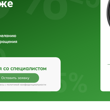
еже
 желанию
бращения
я со специалистом
Оставить заявку
есь c
политикой конфиденциальности