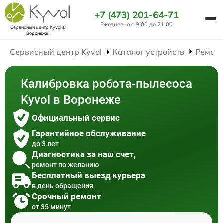
+7 (473) 201-64-71
Ежедневно с 9:00 до 21:00
Сервисный центр Kyvol
в
Воронеже
Сервисный центр Kyvol
Каталог устройств
Ремонт
Калибровка робота-пылесоса
Kyvol в Воронеже
Официальный сервис
Гарантийное обслуживание
до 3 лет
Диагностика за наш счет,
ремонт по желанию
Бесплатный выезд курьера
в день обращения
Срочный ремонт
от 35 минут