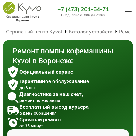
+7 (473) 201-64-71
Ежедневно с 9:00 до 21:00
Сервисный центр Kyvol
в
Воронеже
Сервисный центр Kyvol
Каталог устройств
Ремон
Ремонт помпы кофемашины
Kyvol в Воронеже
Официальный сервис
Гарантийное обслуживание
до 3 лет
Диагностика за наш счет,
ремонт по желанию
Бесплатный выезд курьера
в день обращения
Срочный ремонт
от 35 минут